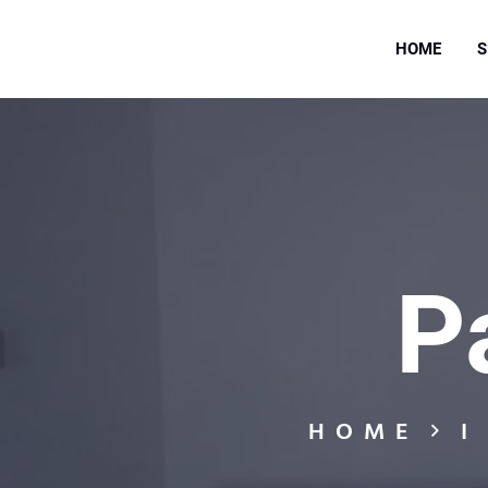
HOME
S
P
HOME
I