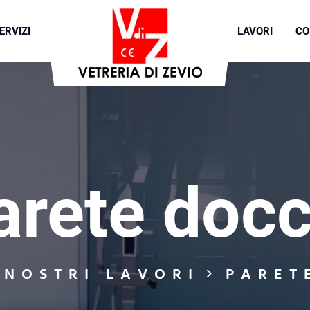
ERVIZI
LAVORI
CO
arete docc
 NOSTRI LAVORI
PARET